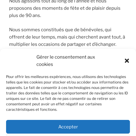
Nous agissons tout au long de l’année et nous
proposons des moments de fête et de plaisir depuis
plus de 90 ans.
Nous sommes constitués que de bénévoles, qui
offrent de leur temps, mais qui cherchent avant tout, à
multiplier les occasions de partager et d’échanger.
Gérer le consentement aux
C’est là notre plus grande richesse…..
cookies
Pour offrir les meilleures expériences, nous utilisons des technologies
telles que les cookies pour stocker et/ou accéder aux informations des
RECHERCHER
appareils. Le fait de consentir à ces technologies nous permettra de
traiter des données telles que le comportement de navigation ou les ID
Recherche
uniques sur ce site. Le fait de ne pas consentir ou de retirer son
Recher
consentement peut avoir un effet négatif sur certaines
pour
caractéristiques et fonctions.
:
Accepter
Facebook
E-
Annee