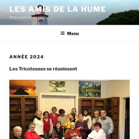
Aller
LES AMIS DE LA HUME
au
Association loi 1901
contenu
principal
Menu
ANNÉE 2024
Les Tricoteuses se réunissent