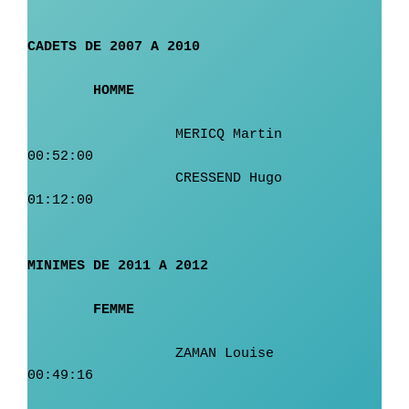
CADETS DE 2007 A 2010			

	HOMME
	          MERICQ Martin	         
00:52:00

	          CRESSEND Hugo	         
01:12:00

MINIMES DE 2011 A 2012			

	FEMME	
	          ZAMAN	Louise	        
00:49:16
