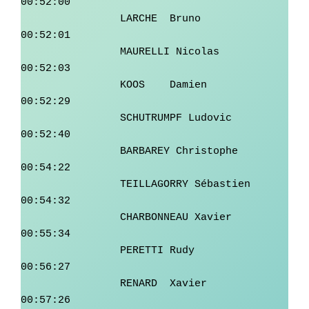
00:52:00

		LARCHE	Bruno	         
00:52:01

		MAURELLI Nicolas	 
00:52:03

		KOOS	Damien	         
00:52:29

		SCHUTRUMPF Ludovic	 
00:52:40

		BARBAREY Christophe	 
00:54:22

		TEILLAGORRY Sébastien	 
00:54:32

		CHARBONNEAU Xavier	 
00:55:34

		PERETTI	Rudy	         
00:56:27

		RENARD	Xavier	         
00:57:26
