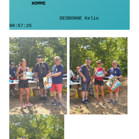
HOMME	
	          DESBONNE Kelio	