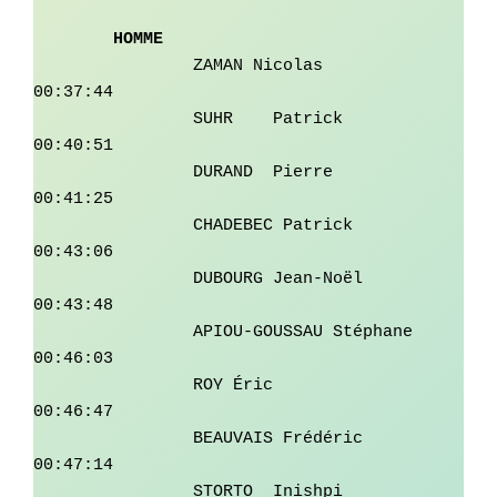
HOMME
		ZAMAN Nicolas	         
00:37:44

		SUHR	Patrick	         
00:40:51

		DURAND	Pierre	         
00:41:25

		CHADEBEC Patrick	 
00:43:06

		DUBOURG	Jean-Noël	 
00:43:48

		APIOU-GOUSSAU Stéphane	 
00:46:03

		ROY Éric	         
00:46:47

		BEAUVAIS Frédéric        
00:47:14

		STORTO	Inishpi	         