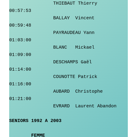
		THIEBAUT Thierry	 
00:57:53

		BALLAY	Vincent	         
00:59:48

		PAYRAUDEAU Yann	         
01:03:00

		BLANC	Mickael	         
01:09:00

		DESCHAMPS Gaël	         
01:14:00

		COUNOTTE Patrick	 
01:16:00

		AUBARD	Christophe	 
01:21:00

		EVRARD	Laurent	Abandon

SENIORS 1992 A 2003			

	FEMME		