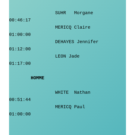
 	         SUHR	Morgane	         
00:46:17

	         MERICQ	Claire           
01:00:00

	         DEHAYES Jennifer        
01:12:00

	         LEON Jade	         
01:17:00

HOMME
	         WHITE	Nathan	         
00:51:44

	         MERICQ	Paul	         
01:00:00
