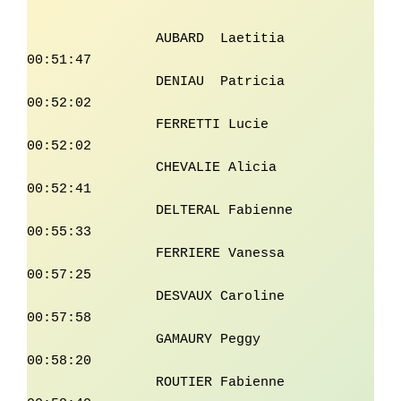
		AUBARD	Laetitia	 
00:51:47

		DENIAU	Patricia	 
00:52:02

		FERRETTI Lucie	         
00:52:02

		CHEVALIE Alicia	         
00:52:41

		DELTERAL Fabienne        
00:55:33

		FERRIERE Vanessa	 
00:57:25

		DESVAUX	Caroline	 
00:57:58

		GAMAURY	Peggy	         
00:58:20

		ROUTIER	Fabienne	 