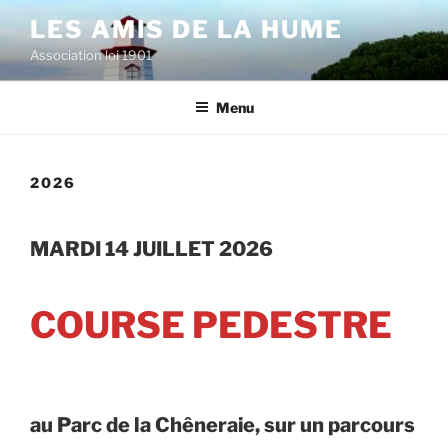
Aller
LES AMIS DE LA HUME
au
Association loi 1901
contenu
principal
Menu
2026
MARDI 14 JUILLET 2026
COURSE PEDESTRE
au Parc de la Chêneraie,
sur un parcours