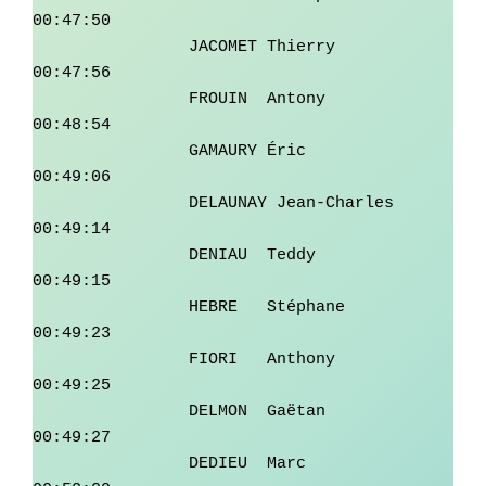
00:47:50

		JACOMET	Thierry	         
00:47:56

		FROUIN	Antony	         
00:48:54

		GAMAURY	Éric	         
00:49:06

		DELAUNAY Jean-Charles	 
00:49:14

		DENIAU	Teddy	         
00:49:15

		HEBRE	Stéphane	 
00:49:23

		FIORI	Anthony	         
00:49:25

		DELMON	Gaëtan	         
00:49:27

		DEDIEU	Marc	         