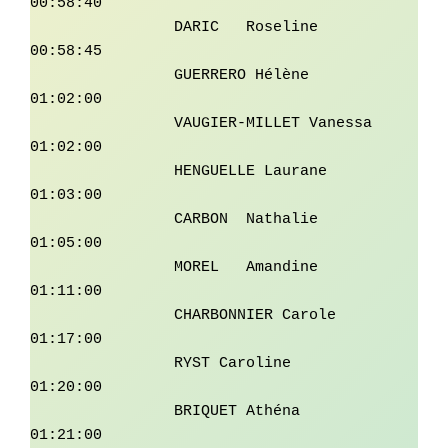
00:58:40

		DARIC	Roseline	 
00:58:45

		GUERRERO Hélène	         
01:02:00

		VAUGIER-MILLET Vanessa	 
01:02:00

		HENGUELLE Laurane	 
01:03:00

		CARBON	Nathalie	 
01:05:00

		MOREL	Amandine	 
01:11:00

		CHARBONNIER Carole	 
01:17:00

		RYST Caroline	         
01:20:00

		BRIQUET	Athéna	         
01:21:00
